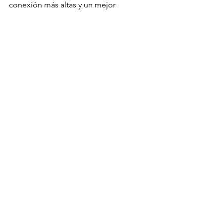
conexión más altas y un mejor 
rendimiento, es recomendable utilizar 
el cable UTP ponchado con 8 pines. 
Asegúrate de conocer las 
especificaciones y requerimientos de 
tu red para seleccionar el tipo de cable 
adecuado.
Ver todo
Entradas recientes